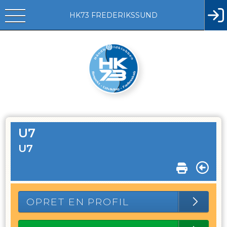
HK73 FREDERIKSSUND
U7
U7
OPRET EN PROFIL