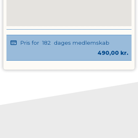
Pris for
182
dages medlemskab
490,00
kr.