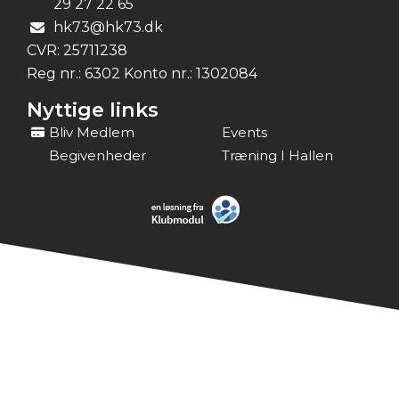
29 27 22 65
hk73@hk73.dk
CVR:
25711238
Reg nr.: 6302 Konto nr.: 1302084
Nyttige links
Bliv Medlem
Events
Begivenheder
Træning I Hallen