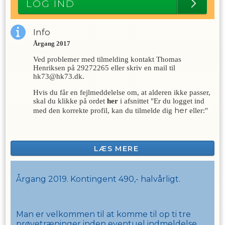
LOG IND
Info
Årgang 2017
Ved problemer med tilmelding kontakt Thomas
Henriksen på 29272265 eller skriv en mail til
hk73@hk73.dk.
Hvis du får en fejlmeddelelse om, at alderen ikke passer,
skal du klikke på ordet
her
i afsnittet "Er du logget ind
her
med den korrekte profil, kan du tilmelde dig
eller:"
LÆS MERE
Årgang 2019. Kontingent 490,- halvårligt.
Man er velkommen til at komme til op ti tre
prøvetræninger inden eventuel indmeldelse.