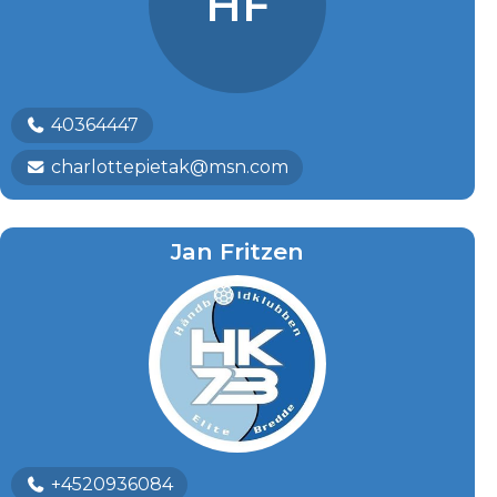
HF
40364447
charlottepietak@msn.com
Jan Fritzen
+4520936084