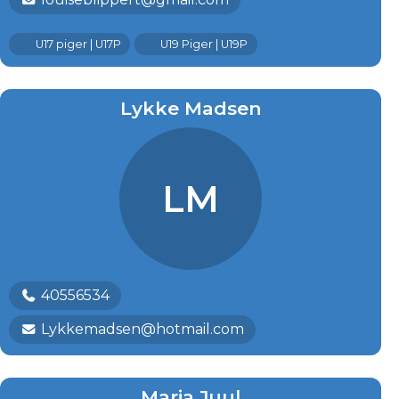
U17 piger | U17P
U19 Piger | U19P
Lykke Madsen
LM
40556534
Lykkemadsen@hotmail.com
Maria Juul