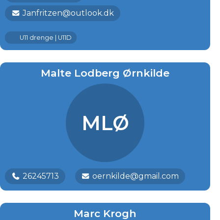
Janfritzen@outlook.dk
U11 drenge | U11D
Malte Lodberg Ørnkilde
MLØ
26245713
oernkilde@gmail.com
Marc Krogh