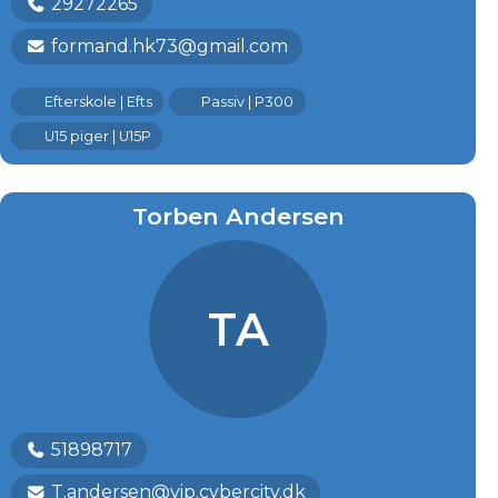
29272265
formand.hk73@gmail.com
Efterskole | Efts
Passiv | P300
U15 piger | U15P
Torben Andersen
TA
51898717
T.andersen@vip.cybercity.dk