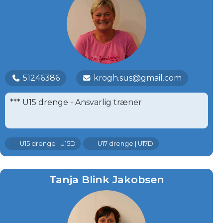
51246386
krogh.sus@gmail.com
*** U15 drenge - Ansvarlig træner
U15 drenge | U15D
U17 drenge | U17D
Tanja Blink Jakobsen