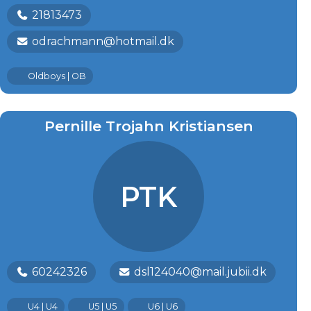
21813473
odrachmann@hotmail.dk
Oldboys | OB
Pernille Trojahn Kristiansen
PTK
60242326
dsl124040@mail.jubii.dk
U4 | U4
U5 | U5
U6 | U6