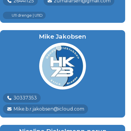
26441125
zumalarsen@gmail.com
U11 drenge | U11D
Mike Jakobsen
30337353
Mike.b.r.jakobsen@icloud.com