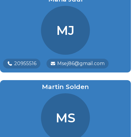
MJ
20955516
Msej86@gmail.com
Martin Solden
MS