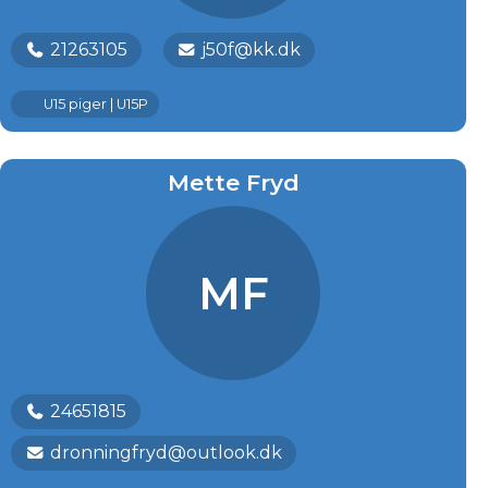
21263105
j50f@kk.dk
U15 piger | U15P
Mette Fryd
MF
24651815
dronningfryd@outlook.dk