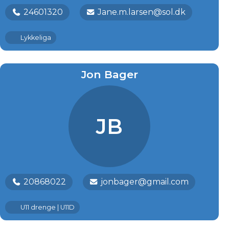
24601320
Jane.m.larsen@sol.dk
Lykkeliga
Jon Bager
JB
20868022
jonbager@gmail.com
U11 drenge | U11D