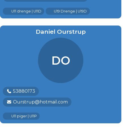
U11 drenge | U11D
U19 Drenge | U19D
Daniel Ourstrup
DO
53880173
Ourstrup@hotmail.com
U11 piger | U11P