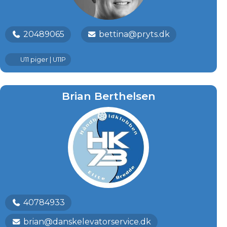
20489065
bettina@pryts.dk
U11 piger | U11P
Brian Berthelsen
40784933
brian@danskelevatorservice.dk