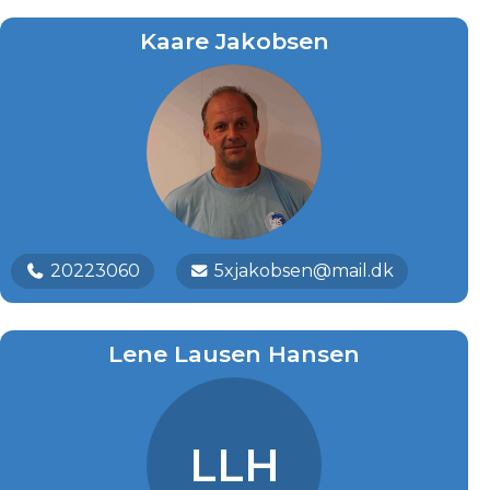
Kaare Jakobsen
20223060
5xjakobsen@mail.dk
Lene Lausen Hansen
LLH