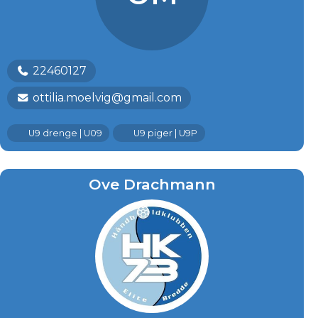
22460127
ottilia.moelvig@gmail.com
U9 drenge | U09
U9 piger | U9P
Ove Drachmann