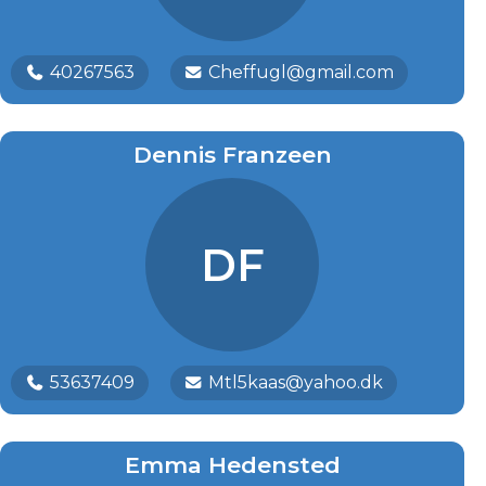
40267563
Cheffugl@gmail.com
Dennis Franzeen
DF
53637409
Mtl5kaas@yahoo.dk
Emma Hedensted