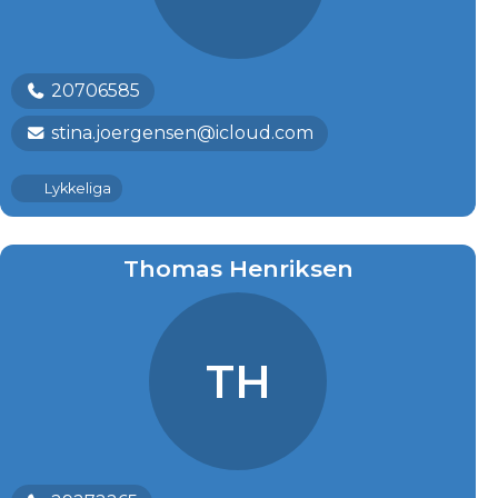
20706585
stina.joergensen@icloud.com
Lykkeliga
Thomas Henriksen
TH