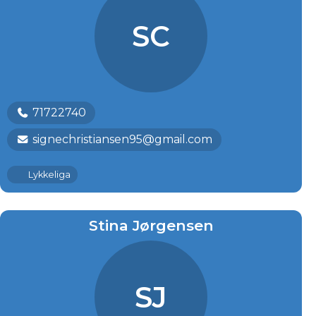
SC
71722740
signechristiansen95@gmail.com
Lykkeliga
Stina Jørgensen
SJ