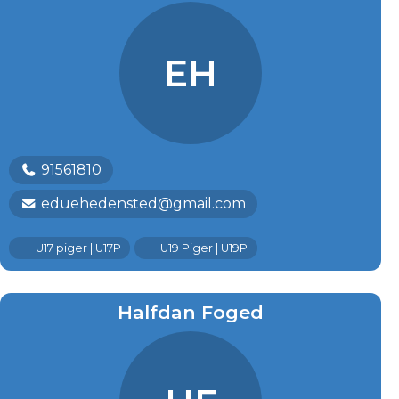
EH
91561810
eduehedensted@gmail.com
U17 piger | U17P
U19 Piger | U19P
Halfdan Foged