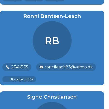
Ronni Bentsen-Leach
RB
23416135
ronnileach83@yahoo.dk
U13 piger | U13P
Signe Christiansen