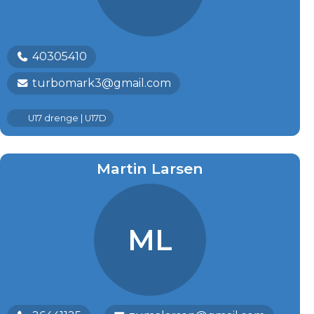
40305410
turbomark3@gmail.com
U17 drenge | U17D
Martin Larsen
ML