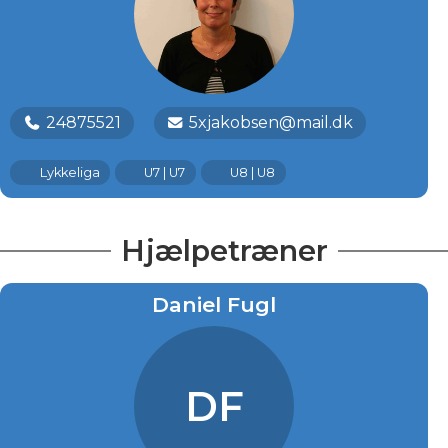
24875521
5xjakobsen@mail.dk
Lykkeliga
U7 | U7
U8 | U8
Hjælpetræner
Daniel Fugl
DF