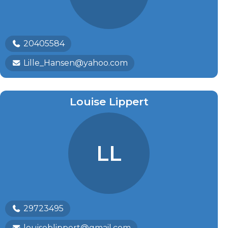
20405584
Lille_Hansen@yahoo.com
Louise Lippert
LL
29723495
louiseblippert@gmail.com