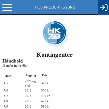
HK73 FREDERIKSSUND
Kontingenter
Håndbold
(Betales halvårligt)
Årgang
Pris
Hold
2020 og
U5
370 kr.
yngre
U6
2019
370 kr.
U7
2018
490 kr.
U8
2017
490 kr.
U9
2016
530 kr.