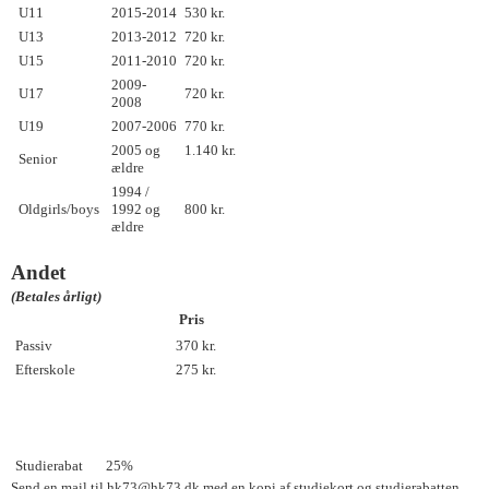
U11
2015-2014
530 kr.
U13
2013-2012
720 kr.
U15
2011-2010
720 kr.
2009-
U17
720 kr.
2008
U19
2007-2006
770 kr.
2005 og
1.140 kr.
Senior
ældre
1994 /
Oldgirls/boys
1992 og
800 kr.
ældre
Andet
(Betales årligt)
Pris
Passiv
370 kr.
Efterskole
275 kr.
Studierabat
25%
Send en mail til hk73@hk73.dk med en kopi af studiekort og studierabatten