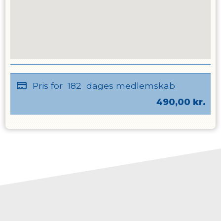
Pris for
182
dages medlemskab
490,00
kr.