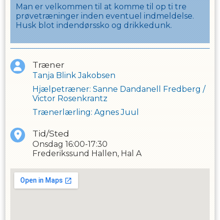
Man er velkommen til at komme til op ti tre
prøvetræninger inden eventuel indmeldelse.
Husk blot indendørssko og drikkedunk.
Træner
Tanja Blink Jakobsen
Hjælpetræner
:
Sanne Dandanell Fredberg
/
Victor Rosenkrantz
Trænerlærling
:
Agnes Juul
Tid/Sted
Onsdag
16:00-17:30
Frederikssund Hallen, Hal A