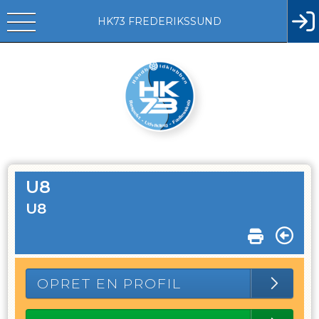
HK73 FREDERIKSSUND
U8
U8
OPRET EN PROFIL