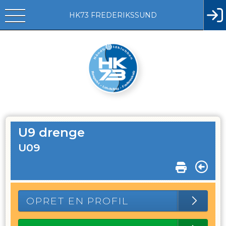
HK73 FREDERIKSSUND
U9 drenge
U09
OPRET EN PROFIL