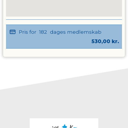
Pris for
182
dages medlemskab
530,00
kr.