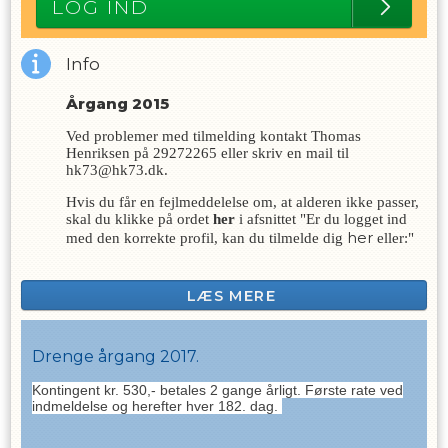
LOG IND
Info
Årgang 2015
Ved problemer med tilmelding kontakt Thomas
Henriksen på 29272265 eller skriv en mail til
hk73@hk73.dk.
Hvis du får en fejlmeddelelse om, at alderen ikke passer,
skal du klikke på ordet
her
i afsnittet "Er du logget ind
her
med den korrekte profil, kan du tilmelde dig
eller:"
LÆS MERE
Drenge årgang 2017.
Kontingent kr. 530,- betales 2 gange årligt. Første rate ved
indmeldelse og herefter hver 182. dag.