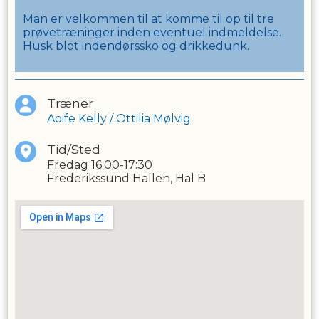
Man er velkommen til at komme til op til tre
prøvetræninger inden eventuel indmeldelse.
Husk blot indendørssko og drikkedunk.
Træner
Aoife Kelly
/
Ottilia Mølvig
Tid/Sted
Fredag
16:00-17:30
Frederikssund Hallen, Hal B