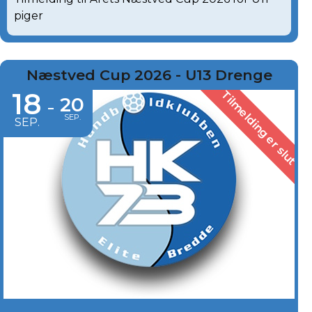
piger
Næstved Cup 2026 - U13 Drenge
18
Tilmelding er slut
20
-
SEP.
SEP.