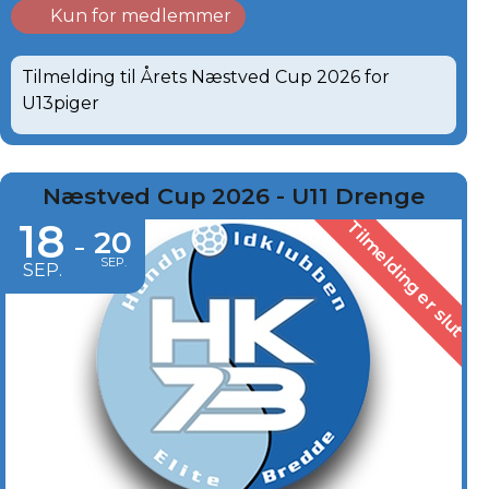
Kun for medlemmer
Tilmelding til Årets Næstved Cup 2026 for
U13piger
Næstved Cup 2026 - U11 Drenge
18
Tilmelding er slut
20
-
SEP.
SEP.