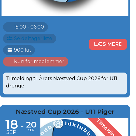
15:00 - 06:00
Se deltagerliste
LÆS MERE
900 kr.
Kun for medlemmer
Tilmelding til Årets Næstved Cup 2026 for U11
drenge
Næstved Cup 2026 - U11 Piger
18
Tilmelding er slut
20
-
SEP.
SEP.