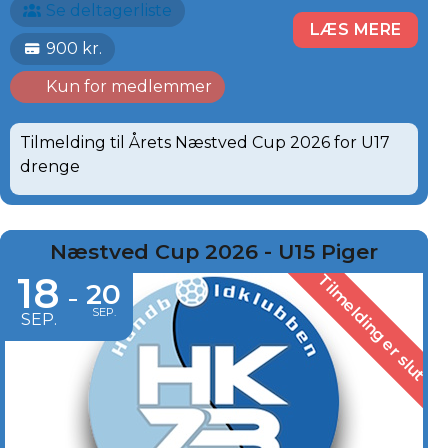
Se deltagerliste
LÆS MERE
900 kr.
Kun for medlemmer
Tilmelding til Årets Næstved Cup 2026 for U17
drenge
Næstved Cup 2026 - U15 Piger
18
Tilmelding er slut
20
-
SEP.
SEP.