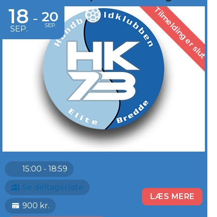
18
Tilmelding er slut
20
-
SEP.
SEP.
15:00 - 18:59
Se deltagerliste
LÆS MERE
900 kr.