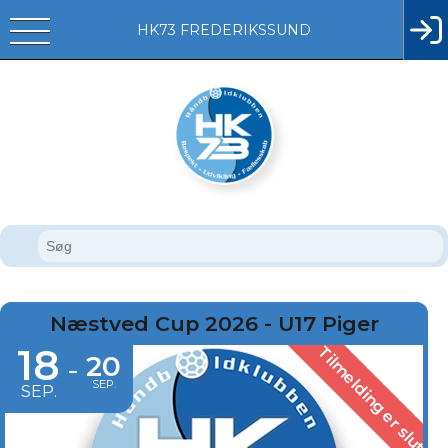
HK73 FREDERIKSSUND
Næstved Cup 2026 - U17 Piger
18
Tilmelding er slut
20
-
SEP.
SEP.