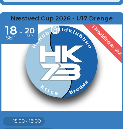
Næstved Cup 2026 - U17 Drenge
18
Tilmelding er slut
20
-
SEP.
SEP.
15:00 - 18:00