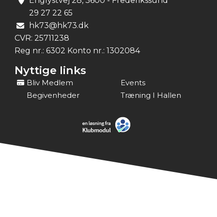
Englystvej 28, 3600 - Frederikssund
29 27 22 65
hk73@hk73.dk
CVR:
25711238
Reg nr.: 6302 Konto nr.: 1302084
Nyttige links
Bliv Medlem
Events
Begivenheder
Træning I Hallen