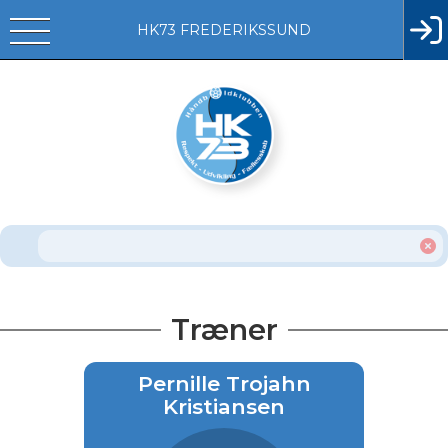
HK73 FREDERIKSSUND
Træner
Pernille Trojahn
Kristiansen