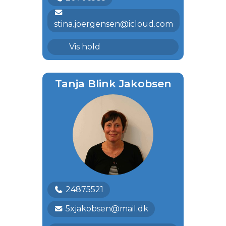
stina.joergensen@icloud.com
Lykkeliga
Vis hold
Tanja Blink Jakobsen
24875521
5xjakobsen@mail.dk