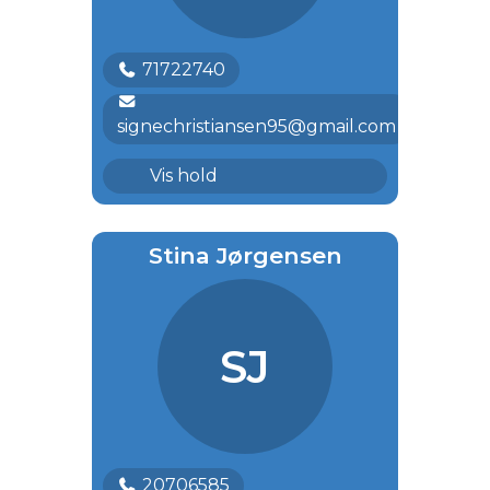
71722740
signechristiansen95@gmail.com
Lykkeliga
Vis hold
Stina Jørgensen
SJ
20706585