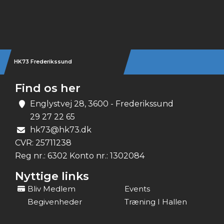
Instagram
HK73 Frederikssund
Find os her
Englystvej 28, 3600 - Frederikssund
29 27 22 65
hk73@hk73.dk
CVR:
25711238
Reg nr.: 6302 Konto nr.: 1302084
Nyttige links
Bliv Medlem
Events
Begivenheder
Træning I Hallen