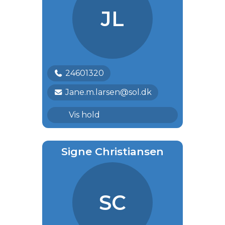
JL
24601320
Jane.m.larsen@sol.dk
Lykkeliga
Vis hold
Signe Christiansen
SC